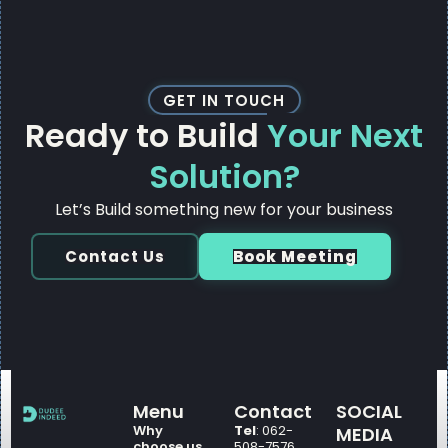
GET IN TOUCH
Ready to Build
Your Next
Solution?
Let’s Build something new for your business
Contact Us
Book Meeting
Menu
Contact
SOCIAL
Why
Tel
: 062-
MEDIA
choose us
508-7576