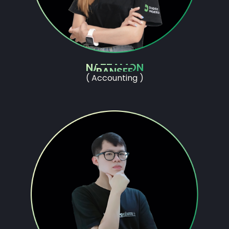
NATTAMON
PANSEE
( Accounting )