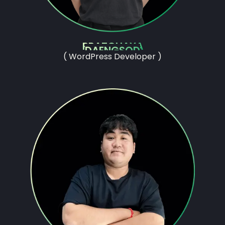
PRATCHAYA
DAENGSOD
( WordPress Developer )