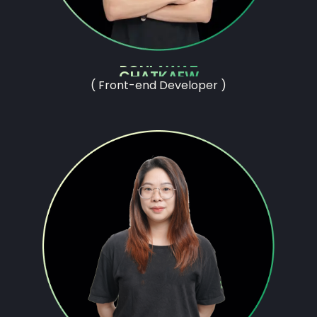
PONLAWAT
CHATKAEW
( Front-end Developer )