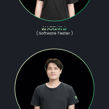
NATTHIDA
PLOOKSUK
( Software Tester )