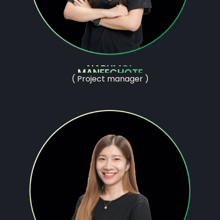
NARUMOL
MANEECHOTE
( Project manager )