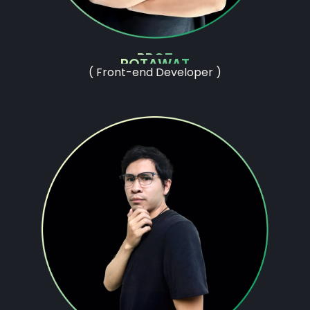
PROT
POTAWAT
( Front-end Developer )