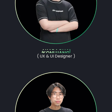
AKARACHAI
KONLUANG
( UX & UI Designer )