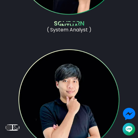
SOMPORN
INTHA
( System Analyst )