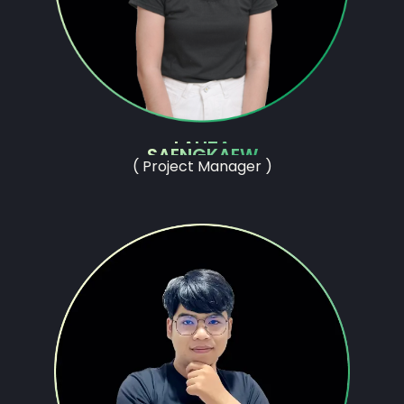
LALITA
SAENGKAEW
( Project Manager )