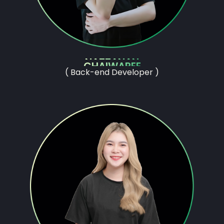
NATTANAN
CHAIWAREE
( Back-end Developer )