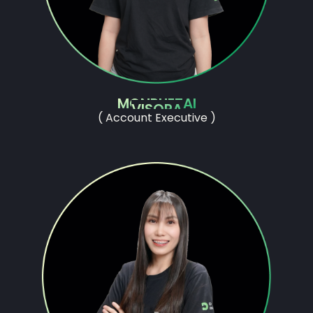
MONRUETAI
VISOPA
( Account Executive )