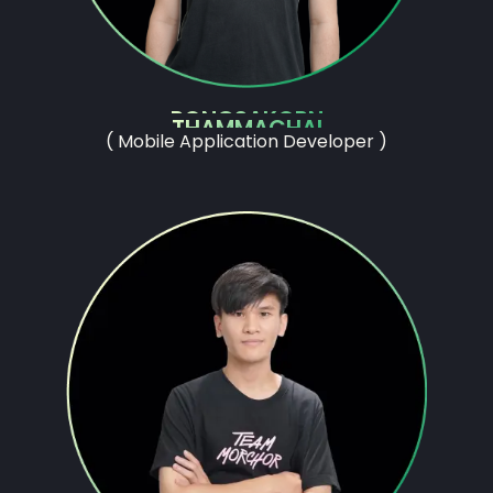
PONGSAKORN
THAMMACHAI
( Mobile Application Developer )