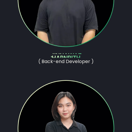
JINNAWAT
HARNRITH
( Back-end Developer )