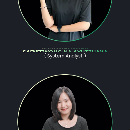
KHWANCHANOK
SAENEEWONG NA AYUTTHAYA
( System Analyst )